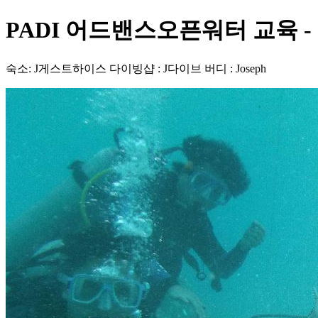
PADI 어드밴스오픈워터 교육 - 필
숙소: J게스트하이스 다이빙샵 : J다이브 버디 : Joseph