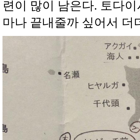
련이 많이 남은다. 토다
마나 끝내줄까 싶어서 더