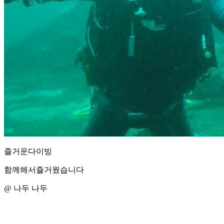
즐거운다이빙
함께해서즐거웠습니다
@ 나두 나두