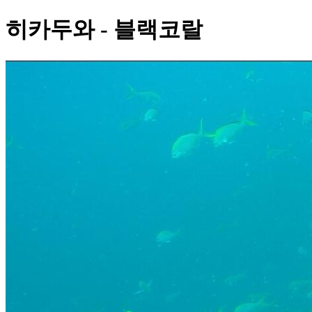
히카두와 - 블랙코랄