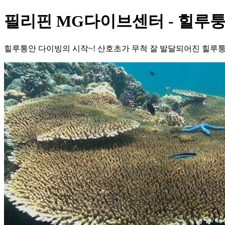
필리핀 MG다이브센터 - 힐루
힐루통안 다이빙의 시작~! 산호초가 무척 잘 발달되어진 힐루