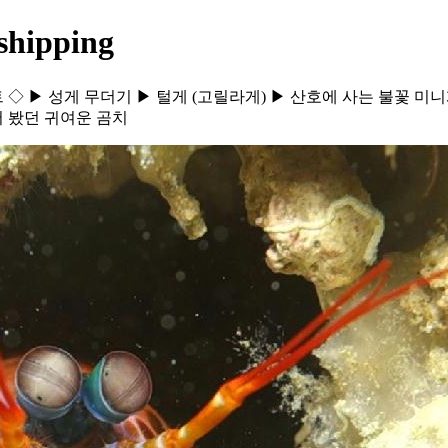
hipping
트 ◇ ▶ 성게 무더기 ▶ 털게 (고릴라게) ▶ 산호에 사는 불꽃 미
서 봤던 귀여운 곰치