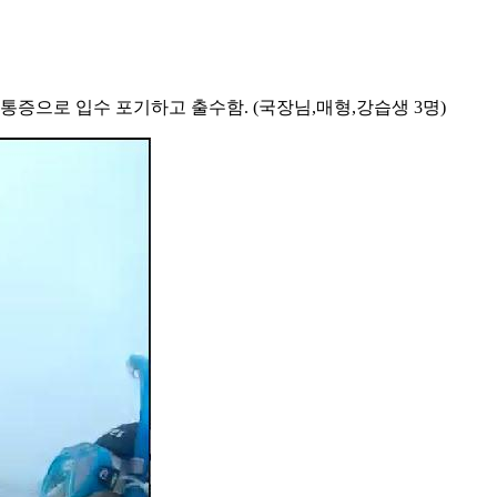
통증으로 입수 포기하고 출수함. (국장님,매형,강습생 3명)