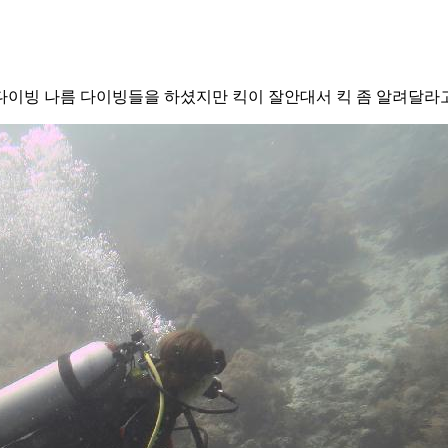
펀다이빙 나름 다이빙들을 하셨지만 킥이 잘안대서 킥 좀 알려달라