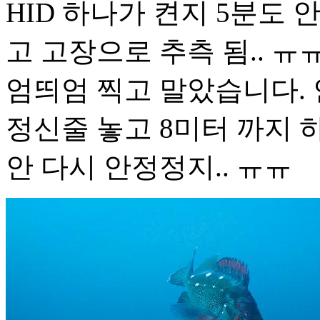
HID 하나가 켠지 5분도 
고 고장으로 추측 됨.. ㅠ
엄띄엄 찍고 말았습니다.
정신줄 놓고 8미터 까지 하강
안 다시 안정정지.. ㅠㅠ