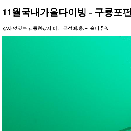
11월국내가을다이빙 - 구룡포
강사 멋있는 김동현강사 버디 금선배.웅.귀 춥다추워