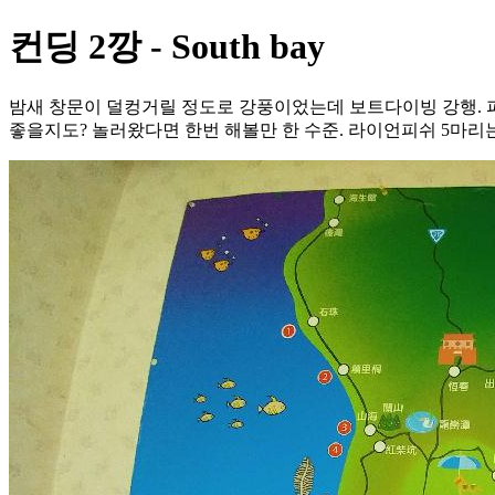
컨딩 2깡 - South bay
밤새 창문이 덜컹거릴 정도로 강풍이었는데 보트다이빙 강행. 파
좋을지도? 놀러왔다면 한번 해볼만 한 수준. 라이언피쉬 5마리