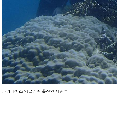
파라다이스 잉글리쉬 출신인 제린ㅋ