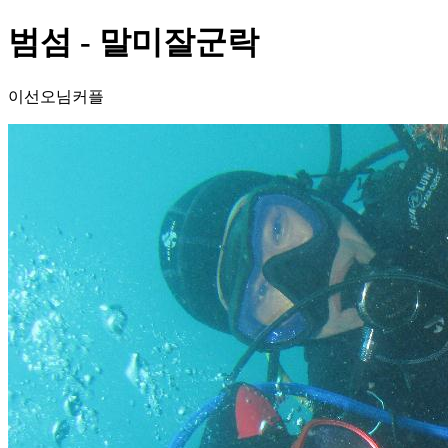
범섬 - 말미잘군락
이선오님커플