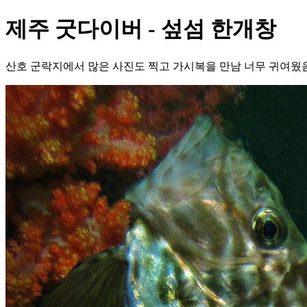
제주 굿다이버 - 섶섬 한개창
산호 군락지에서 많은 사진도 찍고 가시복을 만남 너무 귀여웠