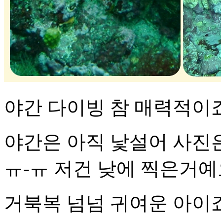
야간 다이빙 참 매력적이죠.
야간은 아직 낯설어 사진은
ㅠ-ㅠ 저건 낮에 찍은거예요
거북복 넘넘 귀여운 아이죠