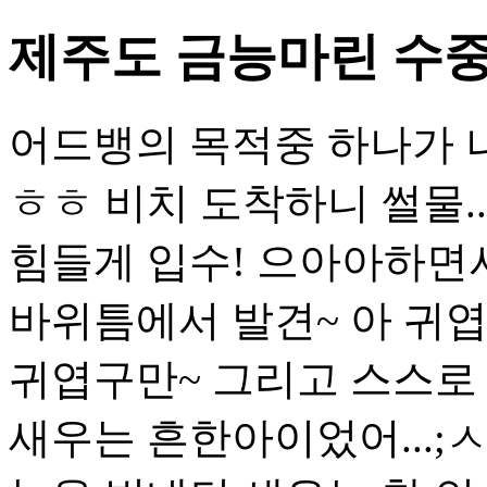
제주도 금능마린 수중
어드뱅의 목적중 하나가 
ㅎㅎ 비치 도착하니 썰물.
힘들게 입수! 으아아하면
바위틈에서 발견~ 아 귀엽
귀엽구만~ 그리고 스스로
새우는 흔한아이었어...;