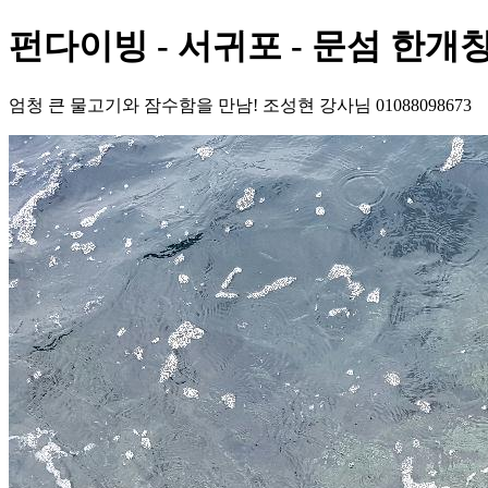
펀다이빙 - 서귀포 - 문섬 한개
엄청 큰 물고기와 잠수함을 만남! 조성현 강사님 01088098673