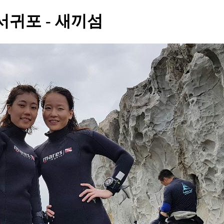
서귀포 - 새끼섬