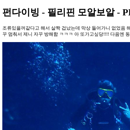
펀다이빙 - 필리핀 모알보알 - P
조류있을꺼같다고 해서 살짝 겁났는데 막상 들어가니 없었음 
꾸 멈춰서 제니 자꾸 방해함 ㅋㅋㅋ 아 또가고싶당!!!! 다음