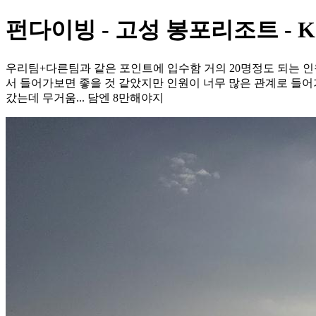
펀다이빙 - 고성 봉포리조트 - K
우리팀+다른팀과 같은 포인트에 입수함 거의 20명정도 되는 인
서 들어가보면 좋을 것 같았지만 인원이 너무 많은 관계로 들어
갔는데 무거움... 담엔 8만해야지