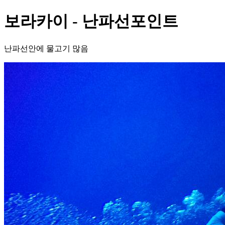
보라카이 - 난파선포인트
난파선안에 물고기 많음