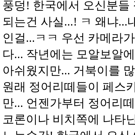
풍덩! 한국에서 오신분들 
되는건 사실...! ㅋ 왜냐
인걸...ㅋㅋ 우선 카메라
다... 작년에는 모알보알
아쉬웠지만... 거북이를 많이
원래 정어리떼들이 페스
만... 언젠가부터 정어
코론이나 비치쪽에 나타난다