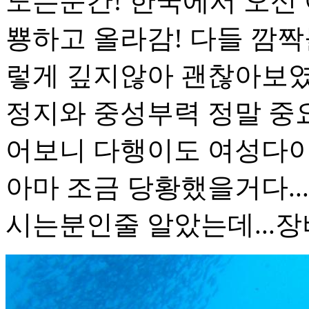
노는순간! 한국에서 오신
뿅하고 올라감! 다들 깜짝놀
렇게 깊지않아 괜찮아보였지
정지와 중성부력 정말 중요
어보니 다행이도 여성다
아마 조금 당황했을거다..
시는분인줄 알았는데...장