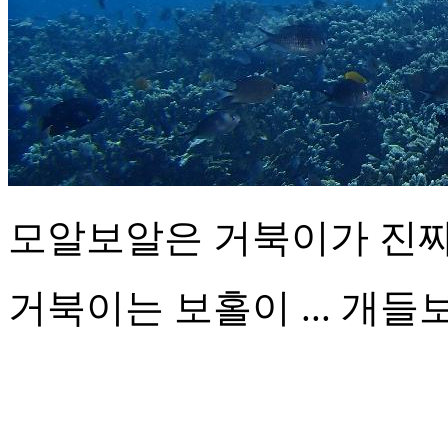
모알보알은 거북이가 진짜
거북이는 보홀이 ... 개들