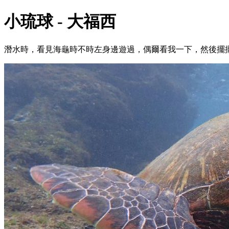
小琉球 - 大福西
潛水時，看見海龜時不時左身邊遊過，偶爾看我一下，然後擺