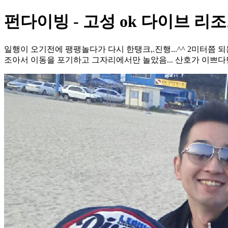
펀다이빙 - 고성 ok 다이브 리조
일행이 오기전에 팽팽놀다가 다시 한탱크,.진행...^^ 2미터쯤 
조아서 이동을 포기하고 그자리에서만 놀았음... 산호가 이쁘다던데...