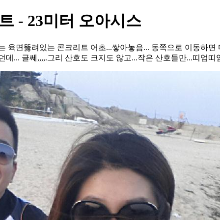
트 - 23미터 오아시스
되는 육면뚫려있는 콘크리트 어초...쌓아놓음... 동쪽으로 이동하면 
 글쎄,,,,.그리 산호도 크지도 않고...작은 산호들만...띠엄띠엄..