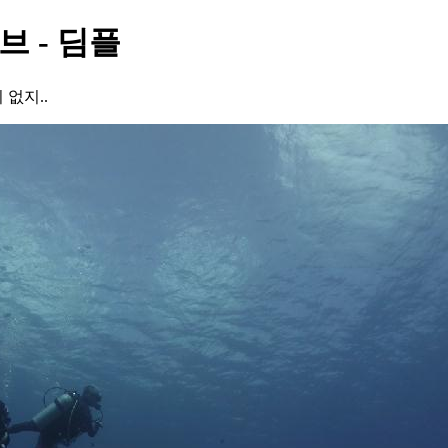
브 - 딤플
 없지..