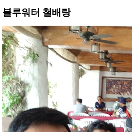
블루워터 철배랑