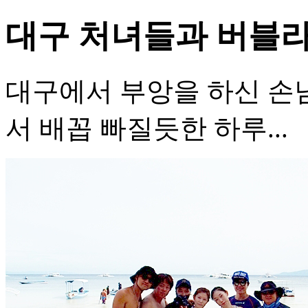
대구 처녀들과 버블라 
대구에서 부앙을 하신 손님
서 배꼽 빠질듯한 하루...