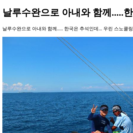
날루수완으로 아내와 함께.....
날루수완으로 아내와 함께..... 한국은 추석인데... 우린 스노쿨