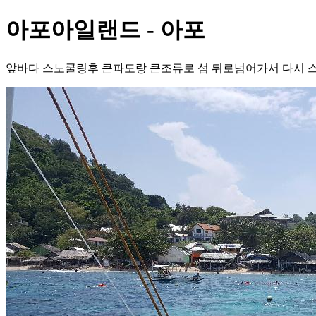
아포아일랜드 - 아포
앞바다 스노쿨링후 큰파도랑 큰조류로 섬 뒤로넘어가서 다시 스노글