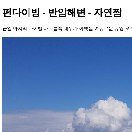
펀다이빙 - 반암해변 - 자연짬
금일 마지막 다이빙 바위틈속 새우가 이뻣음 여유로운 유영 오