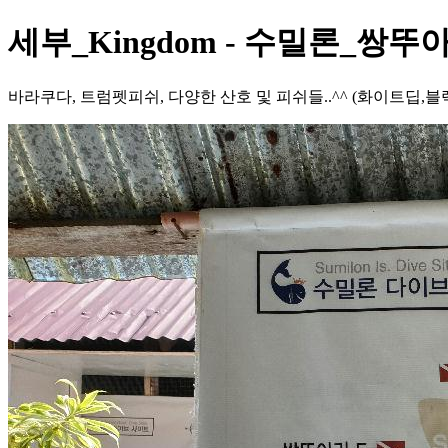
세부_Kingdom - 수밀론_쌍뚜
바라쿠다, 트럼펫피쉬, 다양한 산호 및 피쉬들..^^ (화이트딥,블