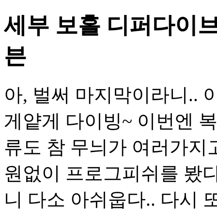
세부 보홀 디퍼다이브
븐
아, 벌써 마지막이라니..
게얕게 다이빙~ 이번엔 
류도 참 무늬가 여러가지고
원없이 프로그피쉬를 봤다
니 다소 아쉬웁다.. 다시