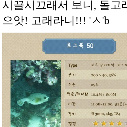
시끌시끄래서 보니, 돌고래
으앗! 고래라니!!! 'ㅅ'b