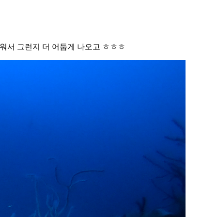
두워서 그런지 더 어둡게 나오고 ㅎㅎㅎ