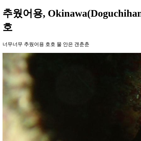
추웠어용, Okinawa(Doguchi
호
너무너무 추웠어용 호호 물 안은 갠춘춘