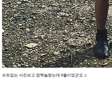
슈트없는 사진보고 깜짝놀랐는데 8월이었군요 :)