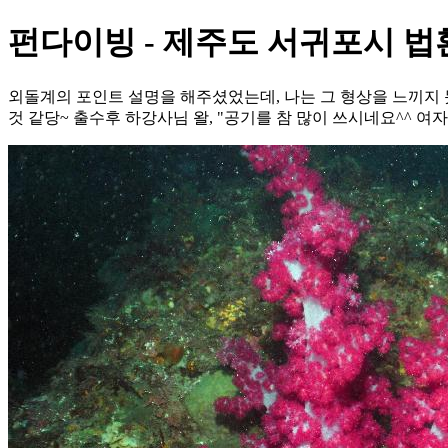
펀다이빙 - 제주도 서귀포시 법
외돌계의 포인트 설명을 해주셨었는데, 나는 그 형상을 느끼지 
것 같당~ 출수후 하강사님 왈, "공기를 참 많이 쓰시네요^^ 여자분