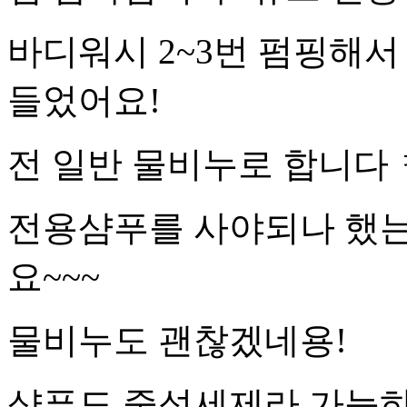
바디워시 2~3번 펌핑해서
들었어요!
전 일반 물비누로 합니다 
전용샴푸를 사야되나 했는
요~~~
물비누도 괜찮겠네용!
샴푸도 중성세제라 가능하