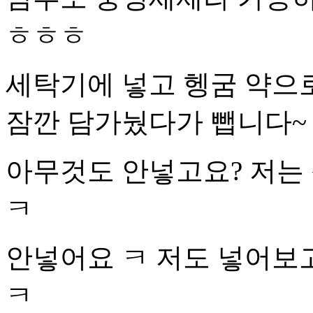
ㅎㅎㅎ
세탁기에 넣고 헹굼 약으
잠깐 담가눴다가 뺍니다~
아무것도 안넣고요? 저는
ㅋ
안넣어요 ㅋ 저도 넣어보고
ㅋ