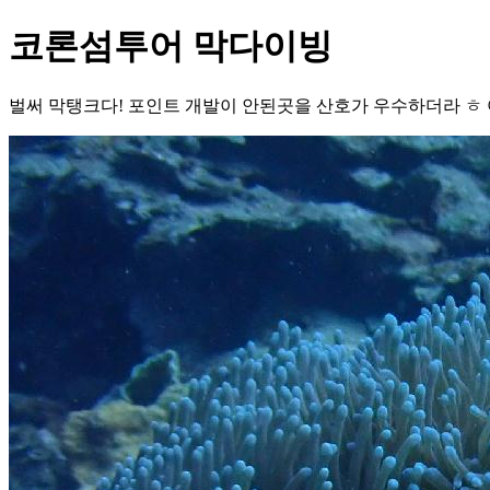
코론섬투어 막다이빙
벌써 막탱크다! 포인트 개발이 안된곳을 산호가 우수하더라 ㅎ 아