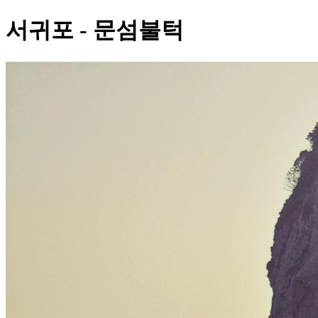
서귀포 - 문섬불턱