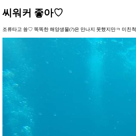
씨워커 좋아♡
조류타고 쓩♡ 똑똑한 해양생물(?)은 만나지 못했지만ㅋ 미친