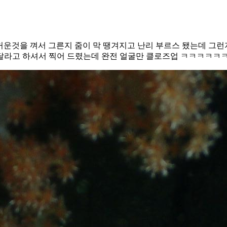
꺼운것을 껴서 그른지 줌이 막 땡겨지고 난리 부르스 됐는데 그
 달라고 하셔서 찍어 드렸는데 완전 얼굴만 클로즈업 ㅋㅋㅋㅋㅋ