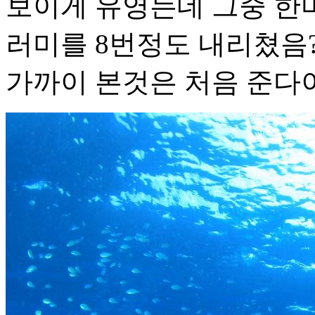
보이게 유영는데 그중 한
러미를 8번정도 내리쳤음?
가까이 본것은 처음 준다