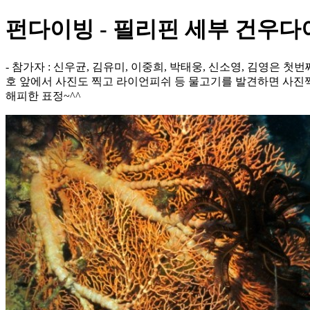
펀다이빙 - 필리핀 세부 건우다
- 참가자 : 신우균, 김유미, 이중희, 박태웅, 신소영, 김영은
호 앞에서 사진도 찍고 라이언피쉬 등 물고기를 발견하면 사진찍
해피한 표정~^^