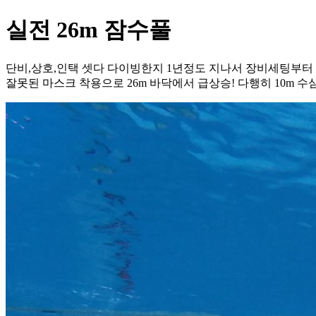
실전 26m 잠수풀
단비,상호,인택 셋다 다이빙한지 1년정도 지나서 장비세팅부터 
잘못된 마스크 착용으로 26m 바닥에서 급상승! 다행히 10m 수심