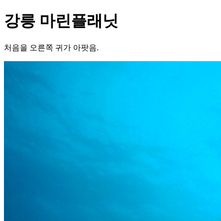
강릉 마린플래닛
처음을 오른쪽 귀가 아팟음.