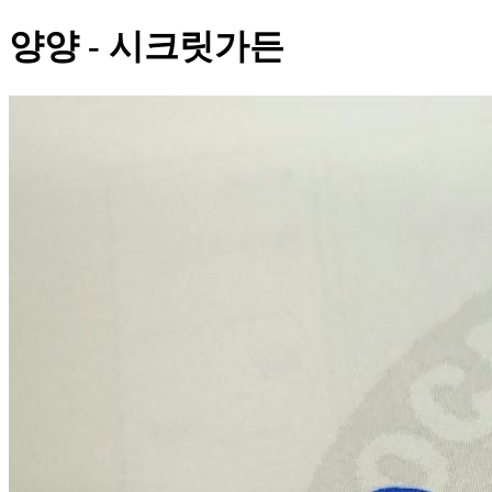
양양 - 시크릿가든