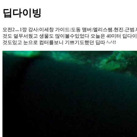
딥다이빙
오전2ㅡ1깡 강사:이세창 가이드:도동 맴버:엘리스쌤.현진.근
것도 덜무서웠고 생물도 많이볼수있었다 오늘은 40미터 딥다
것도있고 눈으로 컴터를보니 기쁘기도했던 딥따 ^-^!!