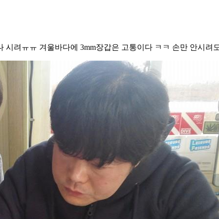
대
나 시려ㅠㅠ 겨울바다에 3mm장갑은 고통이다 ㅋㅋ 손만 안시려도