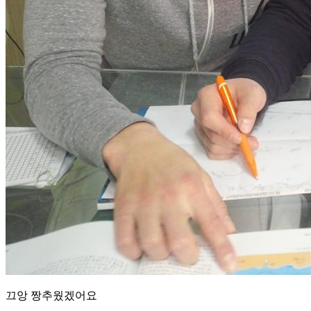
끄앙 짱추웠겠어요