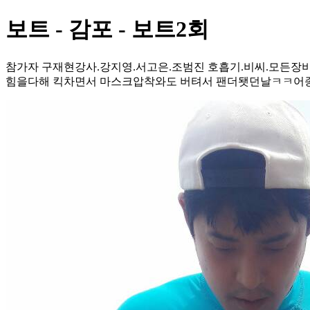
보트 - 감포 - 보트2회
참가자 구재현강사.강지영.서고은.조범진 호흡기.비씨.모든
힘을다해 킥차면서 마스크압착와도 버텨서 팬더됏던날ㅋㅋ어