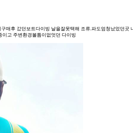
장비구매후 갔던보트다이빙 날을잘못택해 조류.파도엄청났었던곳
종이고 주변환경볼틈이없엇던 다이빙