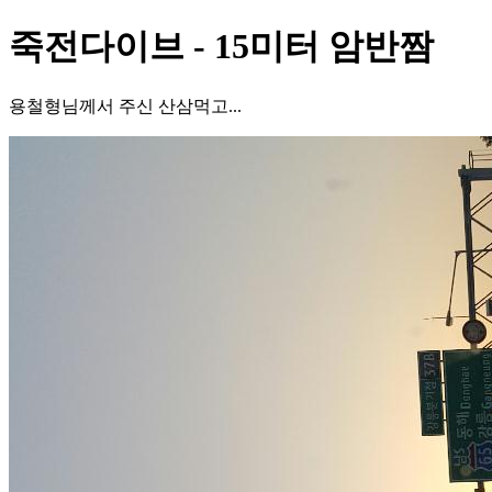
죽전다이브 - 15미터 암반짬
용철형님께서 주신 산삼먹고...