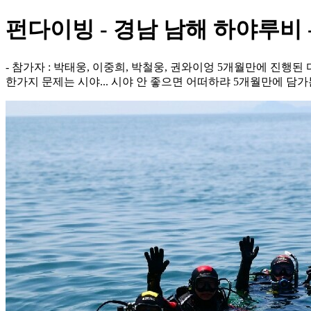
펀다이빙 - 경남 남해 하야루비 
- 참가자 : 박태웅, 이중희, 박철웅, 권와이엉 5개월만에 진행된
한가지 문제는 시야... 시야 안 좋으면 어떠하랴 5개월만에 담가본